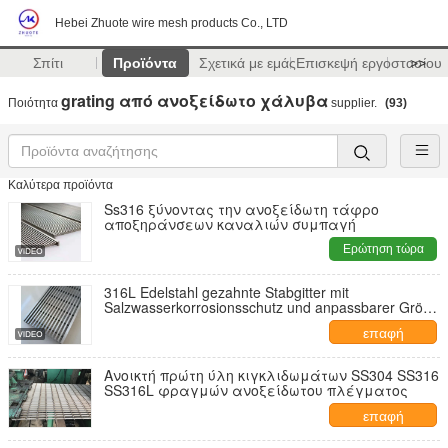
Hebei Zhuote wire mesh products Co., LTD
Σπίτι
Προϊόντα
Σχετικά με εμάς
Επισκεψή εργοστασίου
>>
grating από ανοξείδωτο χάλυβα
Ποιότητα
supplier.
(93)
Καλύτερα προϊόντα
Ss316 ξύνοντας την ανοξείδωτη τάφρο
αποξηράνσεων καναλιών συμπαγή
Ερώτηση τώρα
316L Edelstahl gezahnte Stabgitter mit
Salzwasserkorrosionsschutz und anpassbarer Größe
für Industrieplattformen
επαφή
Ανοικτή πρώτη ύλη κιγκλιδωμάτων SS304 SS316
SS316L φραγμών ανοξείδωτου πλέγματος
επαφή