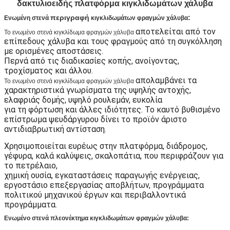
δακτυλιοειδής πλατφόρμα κιγκλιδωμάτων χάλυβα
περιγραφή
:
Ενωμένη στενά
κιγκλιδωμάτων φραγμών χάλυβα
αποτελείται από τον
Το ενωμένο στενά κιγκλίδωμα φραγμών χάλυβα
επίπεδους χάλυβα και τους φραγμούς από τη συγκόλληση
με ορισμένες αποστάσεις.
Περνά από τις διαδικασίες κοπής, ανοίγοντας,
τροχίσματος και άλλου.
απολαμβάνει τα
Το ενωμένο στενά κιγκλίδωμα φραγμών χάλυβα
χαρακτηριστικά γνωρίσματα της υψηλής αντοχής,
ελαφριάς δομής, υψηλό ρουλεμάν, ευκολία
για τη φόρτωση και άλλες ιδιότητες. Το καυτό βυθισμένο
επίστρωμα ψευδάργυρου δίνει το προϊόν άριστο
αντιδιαβρωτική αντίσταση.
Χρησιμοποιείται ευρέως στην πλατφόρμα, διάδρομος,
γέφυρα, καλά καλύψεις, σκαλοπάτια, που περιφράζουν για
το πετρέλαιο,
χημική ουσία, εγκαταστάσεις παραγωγής ενέργειας,
εργοστάσιο επεξεργασίας αποβλήτων, προγράμματα
πολιτικού μηχανικού έργων και περιβαλλοντικά
προγράμματα.
Ενωμένο στενά πλεονέκτημα κιγκλιδωμάτων φραγμών χάλυβα: