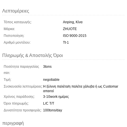
Λεπτομέρειες
Τόπος καταγωγής:
Anping, Κίνα
Μάρκα:
ZHUOTE
Πιστοποίηση:
ISO 9000-2015
Αριθμό μοντέλου:
Tt-1
Πληρωμής & Αποστολής Όροι
Ποσότητα παραγγελίας
3tons
min:
Τιμή:
negotiable
Συσκευασία λεπτομέρειες:
Η ξύλινη παλέτα/η παλέτα χάλυβα ή ως Customar
απαιτεί
Χρόνος παράδοσης:
3-10work ημέρες
Όροι πληρωμής:
L/C T/T
Δυνατότητα προσφοράς:
100tons/day
περιγραφή