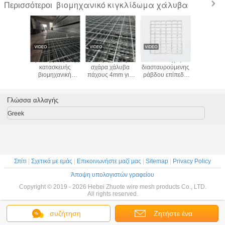
βιομηχανικό κιγκλίδωμα χάλυβα
Περισσότεροι
13912
Προσαρμοσμένης
Βιομηχανική
3mm πάχος
Υψηλής α
τυπο
κατασκευής
σχάρα χάλυβα
διασταυρούμενης
σε διά
ωριακό
βιομηχανική
πάχους 4mm για
ράβδου επίπεδη
συγκολλ
 Χάλυβα
χαλύβδινη σχάρα,
ρουλεμάν για
ράβδος χάλυβα
συρματό
φανειακή
χάλυβας με
προσαρμοσμένες
απόλυτη λύση για
με ομοι
ασία και
κλείδωμα πρέσας
τυπικές και
τη σύγχρονη
ανοίγματα
Γλώσσα αλλαγής
μοσμένα
με μέθοδο
βαρέως τύπου
κατασκευή
γεωργ
γα
παραγωγής
εφαρμογές
προστ
Greek
συγκολλημένης
σχάρας χάλυβα
υπό πίεση
Σπίτι
|
Σχετικά με εμάς
|
Επικοινωνήστε μαζί μας
|
Sitemap
|
Privacy Policy
Άποψη υπολογιστών γραφείου
Copyright © 2019 - 2026 Hebei Zhuote wire mesh products Co., LTD.
All rights reserved.
συζήτηση
Ζητήστε ένα