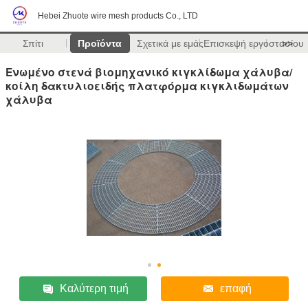
Hebei Zhuote wire mesh products Co., LTD
Σπίτι
Προϊόντα
Σχετικά με εμάς
Επισκεψή εργοστασίου
>>
Ενωμένο στενά βιομηχανικό κιγκλίδωμα χάλυβα/
κοίλη δακτυλιοειδής πλατφόρμα κιγκλιδωμάτων
χάλυβα
Καλύτερη τιμή
επαφή