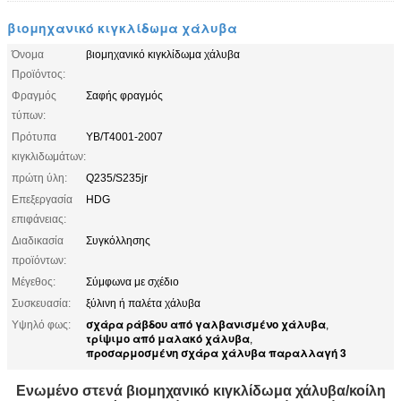
βιομηχανικό κιγκλίδωμα χάλυβα
Όνομα
βιομηχανικό κιγκλίδωμα χάλυβα
Προϊόντος:
Φραγμός
Σαφής φραγμός
τύπων:
Πρότυπα
YB/T4001-2007
κιγκλιδωμάτων:
πρώτη ύλη:
Q235/S235jr
Επεξεργασία
HDG
επιφάνειας:
Διαδικασία
Συγκόλλησης
προϊόντων:
Μέγεθος:
Σύμφωνα με σχέδιο
Συσκευασία:
ξύλινη ή παλέτα χάλυβα
σχάρα ράβδου από γαλβανισμένο χάλυβα
Υψηλό φως:
,
τρίψιμο από μαλακό χάλυβα
,
προσαρμοσμένη σχάρα χάλυβα παραλλαγή 3
Ενωμένο στενά βιομηχανικό κιγκλίδωμα χάλυβα/κοίλη