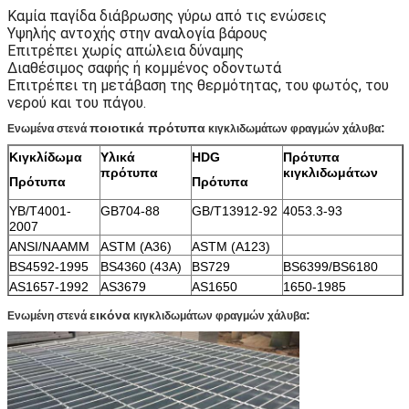
Καμία παγίδα διάβρωσης γύρω από τις ενώσεις
Υψηλής αντοχής στην αναλογία βάρους
Επιτρέπει χωρίς απώλεια δύναμης
Διαθέσιμος σαφής ή κομμένος οδοντωτά
Επιτρέπει τη μετάβαση της θερμότητας, του φωτός, του
νερού και του πάγου.
ποιοτικά πρότυπα
:
Ενωμένα στενά
κιγκλιδωμάτων φραγμών χάλυβα
Κιγκλίδωμα
Υλικά
HDG
Πρότυπα
πρότυπα
κιγκλιδωμάτων
Πρότυπα
Πρότυπα
YB/T4001-
GB704-88
GB/T13912-92
4053.3-93
2007
ANSI/NAAMM
ASTM (A36)
ASTM (A123)
BS4592-1995
BS4360 (43A)
BS729
BS6399/BS6180
AS1657-1992
AS3679
AS1650
1650-1985
εικόνα
:
Ενωμένη στενά
κιγκλιδωμάτων φραγμών χάλυβα