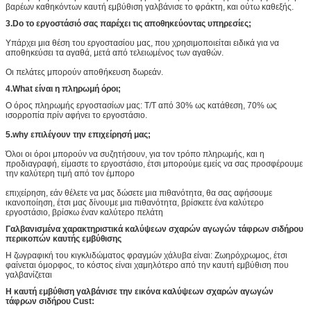
βαρέων καθηκόντων καυτή εμβύθιση γαλβάνισε το φράκτη, και ούτω καθεξής.
3.Do το εργοστάσιό σας παρέχει τις αποθηκεύοντας υπηρεσίες;
Υπάρχει μια θέση του εργοστασίου μας, που χρησιμοποιείται ειδικά για να
αποθηκεύσει τα αγαθά, μετά από τελειωμένος των αγαθών.
Οι πελάτες μπορούν αποθήκευση δωρεάν.
4.What είναι η πληρωμή όροι;
Ο όρος πληρωμής εργοστασίων μας: T/T από 30% ως κατάθεση, 70% ως
ισορροπία πρίν αφήνει το εργοστάσιο.
5.why επιλέγουν την επιχείρησή μας;
Όλοι οι όροι μπορούν να συζητήσουν, για τον τρόπο πληρωμής, και η
προδιαγραφή, είμαστε το εργοστάσιο, έτσι μπορούμε εμείς να σας προσφέρουμε
την καλύτερη τιμή από τον έμπορο
επιχείρηση, εάν θέλετε να μας δώσετε μια πιθανότητα, θα σας αφήσουμε
ικανοποίηση, έτσι μας δίνουμε μια πιθανότητα, βρίσκετε ένα καλύτερο
εργοστάσιο, βρίσκω έναν καλύτερο πελάτη
Γαλβανισμένα χαρακτηριστικά καλύψεων σχαρών αγωγών τάφρων σιδήρου
περικοπών καυτής εμβύθισης
Η ζωγραφική του κιγκλιδώματος φραγμών χάλυβα είναι: Ζωηρόχρωμος, έτσι
φαίνεται όμορφος, το κόστος είναι χαμηλότερο από την καυτή εμβύθιση που
γαλβανίζεται
Η καυτή εμβύθιση γαλβάνισε την εικόνα καλύψεων σχαρών αγωγών
τάφρων σιδήρου Cust: