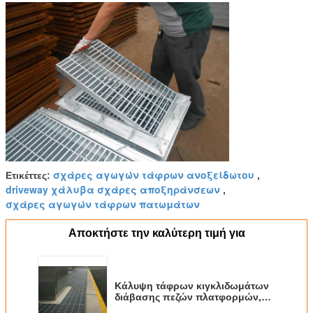
σχάρες αγωγών τάφρων ανοξείδωτου
Ετικέττες:
,
driveway χάλυβα σχάρες αποξηράνσεων
,
σχάρες αγωγών τάφρων πατωμάτων
Αποκτήστε την καλύτερη τιμή για
Κάλυψη τάφρων κιγκλιδωμάτων
διάβασης πεζών πλατφορμών,
σχάρες αγωγών τάφρων