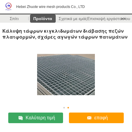
Hebei Zhuote wire mesh products Co., LTD
Σπίτι
Προϊόντα
Σχετικά με εμάς
Επισκεψή εργοστασίου
>>
Κάλυψη τάφρων κιγκλιδωμάτων διάβασης πεζών
πλατφορμών, σχάρες αγωγών τάφρων πατωμάτων
Καλύτερη τιμή
επαφή