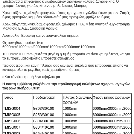
Επεξεργασία επιφάνειας κιγκλιδωμάτων φραγμών χάλυβα ζωγραφικής: Ο
χρωματίζοντας γκρίζος κίτρινος μπλε λευκός Μαύρος
Χρωματίζοντας χάλυβα φραγμών τύπος φραγμών κιγκλιδωμάτων φέρων: Σαφές
ύφος φραγμών, κομμένο οδοντωτά ύφος φραγμών, φράζω το ύφος
Χρωματίζοντας κιγκλίδωμα φραγμών χάλυβα: ΗΠΑ, Μέση Ανατολή-Σιγκαπούρη/
Μαλαισία Ε.Α.Ε., Σαουδική Αραβία
Αυστραλία, Ευρώπη και νοτιοανατολικό σημείο.
Ως συνήθως προϊόν είναι:
6000mm*1000mm/3000mm*1000mm/2000mm*1000mm
1000mm*1000mm (αυτά τα μεγέθη η τιμή μπορούν να είναι χαμηλότερα, και για
το εμπορευματοκιβώτιο μπορέστε σταλμένος
περισσότεροι, και εάν η πλευρά σας δεν είναι ευκολία που μπορούμε επίσης να
κάνουμε όλο το μέγεθος εσείς χρειάζονται άμεσα,
αλλά εάν έτσι η τιμή λίγα υψηλότερα
Η καυτή εμβύθιση γαλβάνισε την προδιαγραφή καλύψεων σχαρών αγωγών
τάφρων σιδήρου Cust
Τύπος
Προδιαγραφή
Πλάτος διαγώνιων
Φέρον μήκος φραγμών
φραγμών
TMISG004
G303/30/100
1000mm
6000mm/3000mm/2000
TMISG005
G253/30/100
1000mm
6000mm/3000mm/2000
TMISG006
G304/30/100
1000mm
6000mm/3000mm/2000
TMISG007
G304/40/100
1000mm
6000mm/3000mm/2000
TMISG008
G254/40/100
1000mm
6000mm/3000mm/2000