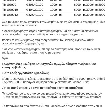
TMISG009
G305/40/100
1000mm
6000mm/3000mm/2000
TMISG0010
G404/30/100
1000mm
6000mm/3000mm/2000
TMISG0012
G325/40/100
1000mm
6000mm/3000mm/2000
Όλο το μέρος προδιαγραφών κιγκλιδωμάτων φραγμών χάλυβα ζωγραφικής μόνο
των κοινών προδιαγραφών,
ο φέρων φραγμός/το φέρον διάστημα φραγμών, και το διάστημα διαγώνιων
φραγμών, όλα μπορούν να αλλάξουν το εργαστήριό μας μπορεί
προϊόν το κιγκλίδωμα ως απαίτηση πελατών, το μέγεθος κιγκλιδωμάτων
φραγμών χάλυβα ζωγραφικής και
η αλλαγή διαγώνιων φραγμών, επίσης το διάστημα, όλα μπορεί να το αλλάξει,
εάν έχετε οποιαδήποτε απαίτηση να με αφήσει
ξέρτε
Γαλβανισμένες καλύψεις FAQ σχαρών αγωγών τάφρων σιδήρου Cust
καυτής εμβύθισης
1.Are εσείς εργοστάσιο ή μεσάζων;
Είμαστε επαγγελματικός κατασκευαστής στο φράκτη από το 1990, το εργοστάσιό
μας είναι 30000 τετραγωνικά μέτρα που βρίσκονται σε Foshan, Κίνα.
2.How πολύ μπορεί να είναι τα προϊόντα σας που επιζούνται;
Τα προϊόντα του εργοστασίου μας μπορούν να χρησιμοποιηθούν τουλάχιστον
10 έτη ως πρότυπα Αλλά εμείς που χορηγούμε επίσης το αίτημα των πελατών,
θα παραγάγει τα προϊόντα για 20 έτη μακρών ζωή όπως ο φράκτης αργιλίου, η