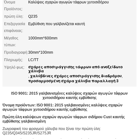
Όνομα
Καλύψεις σχαρών αγωγών τάφρων χυτοσιδήρου
Προϊόντος:
πρώτη ύλη:
Q235
Επεξεργασία
Εμβύθιση που γαλβανίζεται καυτή
επιφάνειας:
Μέγεθος
1000mm*600mm
τύπων:
Προδιαγραφή:
30mm*100mm
Πληρωμής:
LC/TT
σχάρες αποστράγγισης τάφρων από ανοξείδωτο
Υψηλό φως:
χάλυβα
χαλύβδινες σχάρες αποστράγγισης διαδρόμου
,
,
προσαρμοσμένη σχάρα χάλυβα παραλλαγή 3
ISO 9001: 2015 γαλβανισμένες καλύψεις σχαρών αγωγών τάφρων
χυτοσιδήρου καυτής εμβύθισης
Όνομα προϊόντων: ISO 9001: 2015 γαλβανισμένες καλύψεις σχαρών
αγωγών τάφρων χυτοσιδήρου καυτής εμβύθισης
Πρώτη ύλη καλύψεων σχαρών αγωγών τάφρων σιδήρου Cust καυτής
εμβύθισης γαλβανισμένη
Ζωγραφική του φραγμού χάλυβα που ξύνει την πρώτη ύλη:
Q235/Q345/S235JR/S275JR