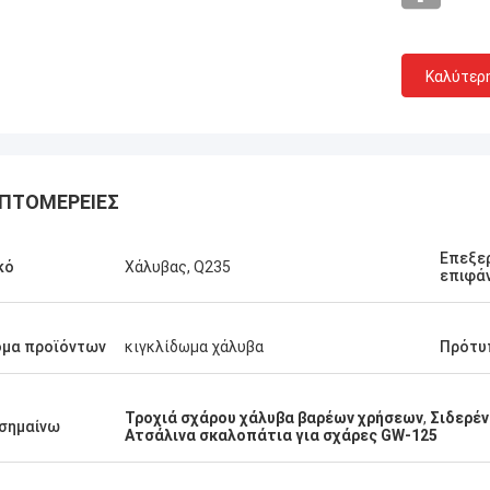
Καλύτερ
ΠΤΟΜΈΡΕΙΕΣ
Επεξε
κό
Χάλυβας, Q235
επιφά
ομα προϊόντων
κιγκλίδωμα χάλυβα
Πρότυ
Τροχιά σχάρου χάλυβα βαρέων χρήσεων
,
Σιδερέν
Andy Simpson
σημαίνω
Ατσάλινα σκαλοπάτια για σχάρες GW-125
 σε αυτό το
Είμαι μακροπρόθεσμος συνεργάτης
ωμα FRP. Η
αυτού του εργοστασίου. Ήμουν σε ένα