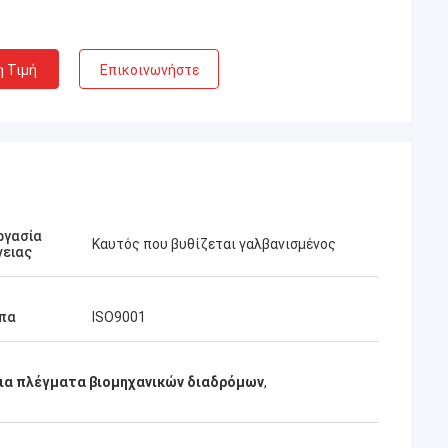
η Τιμή
Επικοινωνήστε
ργασία
Καυτός που βυθίζεται γαλβανισμένος
νειας
πα
ISO9001
ια πλέγματα βιομηχανικών διαδρόμων
,