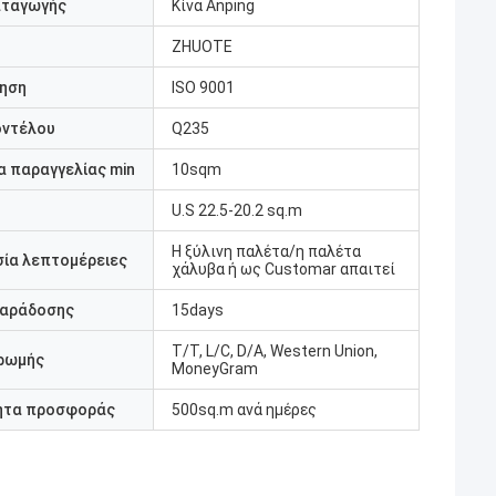
αταγωγής
Κίνα Anping
ZHUOTE
ηση
ISO 9001
οντέλου
Q235
 παραγγελίας min
10sqm
U.S 22.5-20.2 sq.m
Η ξύλινη παλέτα/η παλέτα
ία λεπτομέρειες
χάλυβα ή ως Customar απαιτεί
παράδοσης
15days
T/T, L/C, D/A, Western Union,
ρωμής
MoneyGram
ητα προσφοράς
500sq.m ανά ημέρες