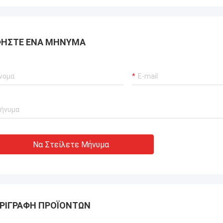
ο κιγκλίδωμα
ταξίδι τομέων. Το εργοστάσιο είναι
.
ισχυρό και η ποιότητα κιγκλιδωμάτων
είναι πολύ υψηλή. Συνεργάστηκα με
αυτόν τον προμηθευτή κιγκλιδωμάτων
ΉΣΤΕ ΈΝΑ ΜΉΝΥΜΑ
το 2017. Αυτό που με εξέπληξε ήταν ότι
αυτό το εργοστάσιο ήταν πολύ ισχυρό,
και ήταν επίσης ένα από τα τοπ τοπικά
εργοστάσια κιγκλιδωμάτων.
Να Στείλετε Μήνυμα
ΡΙΓΡΑΦΉ ΠΡΟΪΌΝΤΩΝ