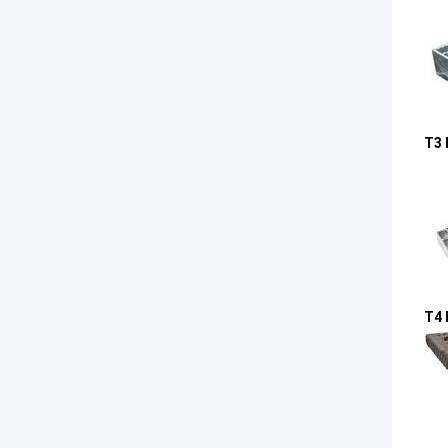
Τ3 
Τ4 