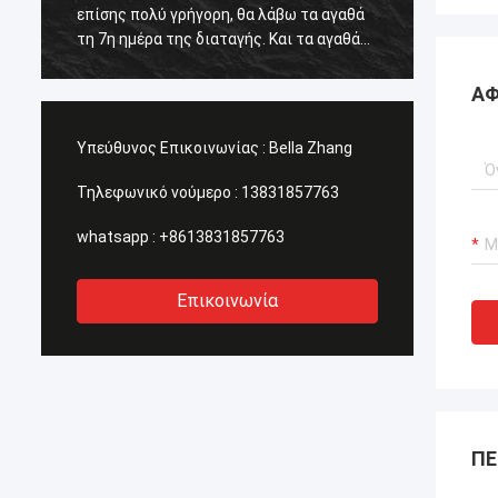
ολύ γρήγορη, θα λάβω τα αγαθά
υπηρεσία είναι καλή και τ
ρα της διαταγής. Και τα αγαθά
είναι perfact. Θα έρθω πάλι
ξοδα και κατάλληλα.
ΑΦ
Υπεύθυνος Επικοινωνίας :
Bella Zhang
Τηλεφωνικό νούμερο :
13831857763
whatsapp :
+8613831857763
Επικοινωνία
ΠΕ