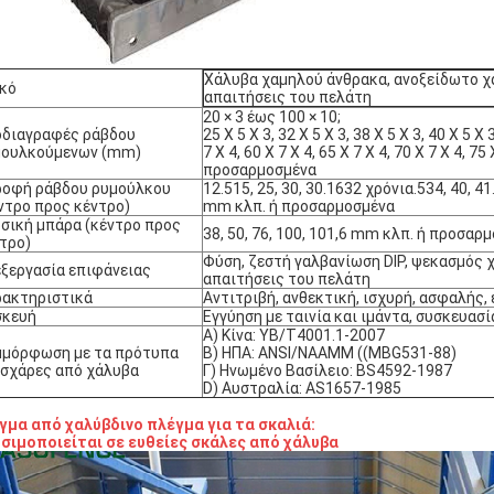
Χάλυβα χαμηλού άνθρακα, ανοξείδωτο χ
κό
απαιτήσεις του πελάτη
20 × 3 έως 100 × 10;
οδιαγραφές ράβδου
25 X 5 X 3, 32 X 5 X 3, 38 X 5 X 3, 40 X 5 X 3
μουλκούμενων (mm)
7 X 4, 60 X 7 X 4, 65 X 7 X 4, 70 X 7 X 4, 7
προσαρμοσμένα
ροφή ράβδου ρυμούλκου
12.515, 25, 30, 30.1632 χρόνια.534, 40, 41.
ντρο προς κέντρο)
mm κλπ. ή προσαρμοσμένα
σική μπάρα (κέντρο προς
38, 50, 76, 100, 101,6 mm κλπ. ή προσαρ
τρο)
Φύση, ζεστή γαλβανίωση DIP, ψεκασμός 
ξεργασία επιφάνειας
απαιτήσεις του πελάτη
ακτηριστικά
Αντιτριβή, ανθεκτική, ισχυρή, ασφαλής
σκευή
Εγγύηση με ταινία και ιμάντα, συσκευασ
Α) Κίνα: YB/T4001.1-2007
μμόρφωση με τα πρότυπα
Β) ΗΠΑ: ANSI/NAAMM ((MBG531-88)
 σχάρες από χάλυβα
Γ) Ηνωμένο Βασίλειο: BS4592-1987
D) Αυστραλία: AS1657-1985
γμα από χαλύβδινο πλέγμα για τα σκαλιά:
σιμοποιείται σε ευθείες σκάλες από χάλυβα