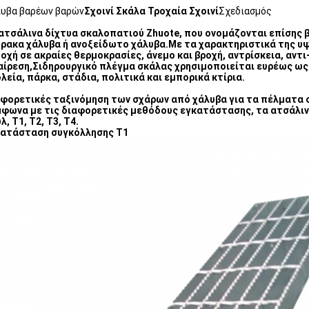
υβα βαρέων βαρών
Σχοινί
Σκάλα
Τροχαία
Σχοινί
Σχεδιασμός
ατσάλινα δίχτυα σκαλοπατιού Zhuote, που ονομάζονται επίσης 
ρακα χάλυβα ή ανοξείδωτο χάλυβα.Με τα χαρακτηριστικά της υψ
οχή σε ακραίες θερμοκρασίες, άνεμο και βροχή, αντρίσκεια, αντ
ίρεση,Σιδηρουργικό πλέγμα σκάλας χρησιμοποιείται ευρέως ως
λεία, πάρκα, στάδια, πολιτικά και εμπορικά κτίρια.
φορετικές ταξινόμηση των σχάρων από χάλυβα για τα πέλματα
φωνα με τις διαφορετικές μεθόδους εγκατάστασης, τα ατσάλινα
λ, T1, T2, T3, T4.
κατάσταση συγκόλλησης Τ1