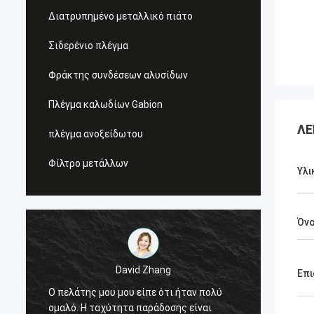
Διατρυπημένο μεταλλικό πιάτο
Σιδερένιο πλέγμα
Φράκτης συνδέσεων αλυσίδων
Πλέγμα καλωδίων Gabion
ΛΕ
πλέγμα ανοξείδωτου
Φίλτρο μετάλλων
Υλι
Όν
David Zhang
Ajay Parate
Επι
 μου μου είπε ότι ήταν πολύ
Έχω τοποθετήσει ένα oeder
 ταχύτητα παράδοσης είναι
εργοστάσιο για το κιγκλίδ