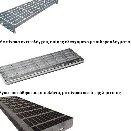
Με πίνακα αντι-ελέγχου, επίσης ελεγχόμενο με σιδηροπλέγματα
Εγκαταστάθηκε με μπουλόνια, με πίνακα κατά της ληστείας