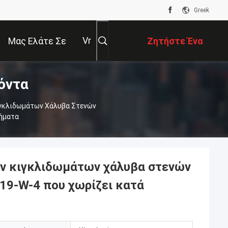
Greek
Vr
Μας Ελάτε Σε
Ζητήστε Ένα
όντα
Επαφή Με
Απόσπασμα
γκλιδωμάτων Χάλυβα Στενών
τήματα
ν κιγκλιδωμάτων χάλυβα στενών
19-W-4 που χωρίζει κατά