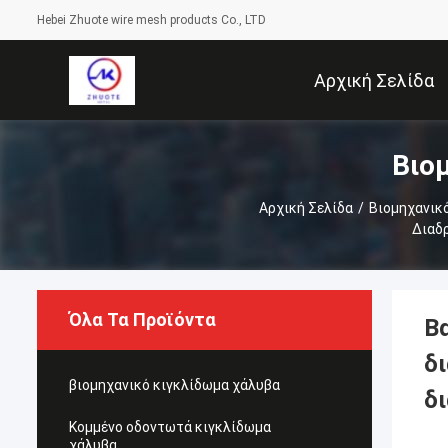
Hebei Zhuote wire mesh products Co., LTD
Αρχική Σελίδα
Βιο
Αρχική Σελίδα
/
Βιομηχανικ
Διαδρ
Όλα Τα Προϊόντα
Β
δ
βιομηχανικό κιγκλίδωμα χάλυβα
δ
Κομμένο οδοντωτά κιγκλίδωμα
χάλυβα