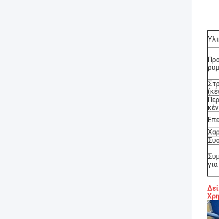
Υλι
Πρ
ρυ
Στ
(κέ
Περ
κέν
Επε
Χαρ
Συ
Συ
για
Δεί
Χρη