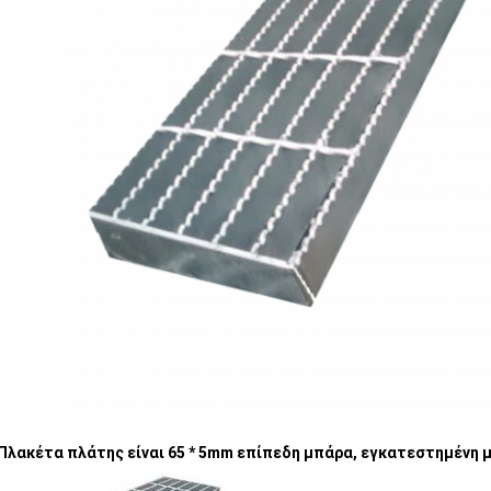
Πλακέτα πλάτης είναι 65 * 5mm επίπεδη μπάρα, εγκατεστημένη μ