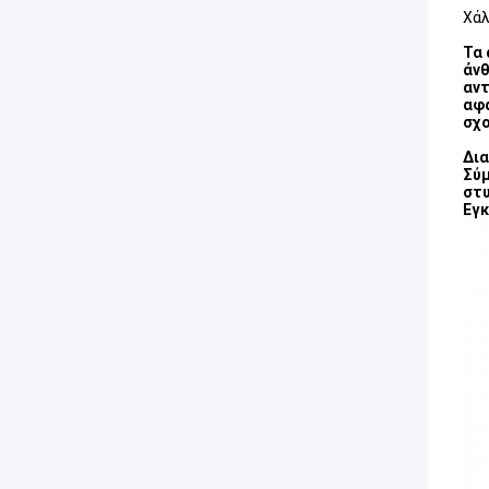
Χάλ
Τα 
άνθ
αντ
αφα
σχο
Δια
Σύμ
στυ
Εγ