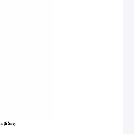
ε βίδες
.