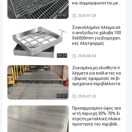
και συμμορφώνονται με τ
α πρότυπα απόδοσης OS
HA και EN.
βιομηχανικό κιγκλίδωμα χάλ
00:42
2026-07-28
υβα
Συγκολλημένο πλέγμα απ
ό ανοξείδωτο χάλυβα 100
0x6000mm για βιομηχανι
κές πλατφόρμες
βιομηχανικό κιγκλίδωμα χάλ
00:24
2025-08-04
υβα
Ζυγισμένα μη ολισθητά π
λέγματα για ευέλικτες κα
ι βαριές εφαρμογές σε βι
ομηχανικά περιβάλλοντα
βιομηχανικό κιγκλίδωμα χάλ
00:31
2025-07-25
υβα
Προσαρμοσμένο ύψος ανο
ικτή περιοχή 30%-70% δι
άτρητη μεταλλική πλάκα
προστασία του περιβάλλ
οντος