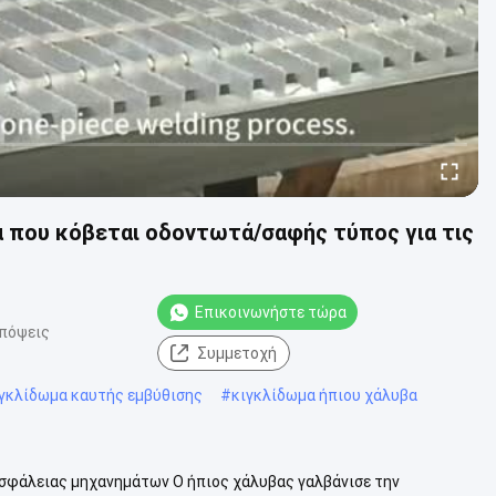
α που κόβεται οδοντωτά/σαφής τύπος για τις
Επικοινωνήστε τώρα
απόψεις
Συμμετοχή
ιγκλίδωμα καυτής εμβύθισης
#
κιγκλίδωμα ήπιου χάλυβα
ασφάλειας μηχανημάτων Ο ήπιος χάλυβας γαλβάνισε την