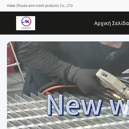
Hebei Zhuote wire mesh products Co., LTD
Αρχική Σελίδα