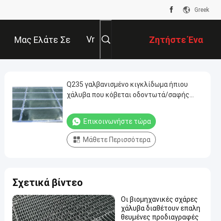
Greek
Vr
Μας Ελάτε Σε
Ζητήστε Ένα
Επαφή Με
Απόσπασμα
Q235 γαλβανισμένο κιγκλίδωμα ήπιου
χάλυβα που κόβεται οδοντωτά/σαφής
τύπος για τις φρουρές ασφάλειας
μηχανημάτων
Επικοινωνήστε τώρα
Μάθετε Περισσότερα
Σχετικά βίντεο
Οι βιομηχανικές σχάρες
χάλυβα διαθέτουν επαλη
θευμένες προδιαγραφές