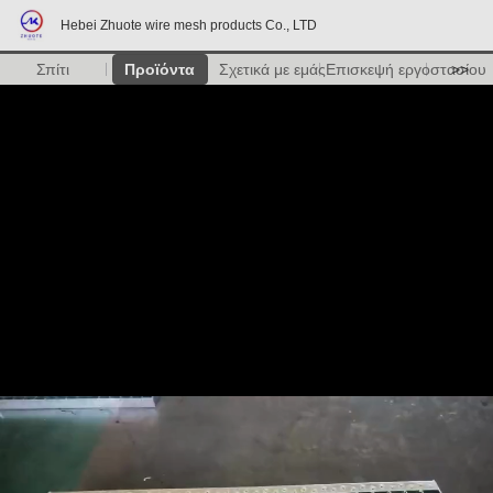
Hebei Zhuote wire mesh products Co., LTD
Σπίτι
Προϊόντα
Σχετικά με εμάς
Επισκεψή εργοστασίου
>>